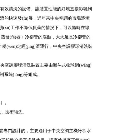
進行有效清洗的設備。該裝置性能的好壞直接影響到
)濟的快速發(fā)展，近年來中央空調的市場逐漸
續(xù)工作不降低負荷的情況下，可以隨時在線
發(fā)器﹚冷卻管的腐蝕，大大延長冷卻管的
(wěn)定經(jīng)濟運行，中央空調膠球清洗裝
中央空調膠球清洗裝置主要由漏斗式收球網(wǎng)
系統(tǒng)等組成。
%）。
強，技術領先。
﹚冷卻管專門設計的，主要適用于中央空調主機冷卻水