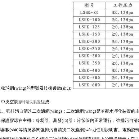
收球網(wǎng)的型號及技術參數(shù):
、中央空調
組成:
膠球清洗裝置
、強排污自清冼二次濾網(wǎng)：二次濾網(wǎng)是冷卻水凈化裝置
，保證膠球在主機﹙冷凝器、蒸發(fā)器﹚冷卻管內正常運行，強排污自清冼
參數(shù)等情況參閱強排污自清冼二次濾網(wǎng)使用說明書。電動旋