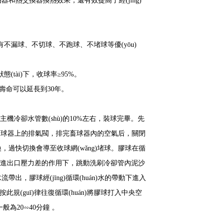
熱交換器換熱效果，還有效提高了經(jīng)
有不漏球、不切球、不跑球、不堵球等優(yōu)
tài)下，收球率≥95%。
用壽命可以延長到30年。
冷卻水管數(shù)的10%左右，裝球完畢。先
開畜球器上的排氣閥，排完畜球器內的空氣后，關閉
過快切換會導至收球網(wǎng)堵球。膠球在循
án)水進出口壓力差的作用下，跳動洗刷冷卻管內泥沙
膠球經(jīng)循環(huán)水的帶動下進入
此規(guī)律往復循環(huán)將膠球打入中央空
般為20∽40分鐘 。