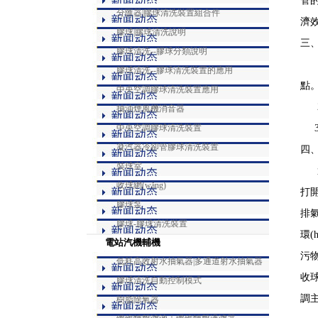
管
分匯器|膠球清洗裝置組合件
濟
膠球|膠球清洗說明
三、
膠球清洗--膠球分類說明
1、
膠球清洗--膠球清洗裝置的應用
點
中央空調膠球清洗裝置應用
2、
抽油煙風機消音器
中央空調膠球清洗裝置
3、
凝汽器冷卻管膠球清洗裝置
四
裝球室
選
收球網(wǎng)
打
膠球泵
排
膠球-膠球清洗裝置
環(
電站汽機輔機
污物
低耗高效射水抽氣器|多通道射水抽氣器
收球
膠球清洗自動控制模式
調主
樹脂除氧器