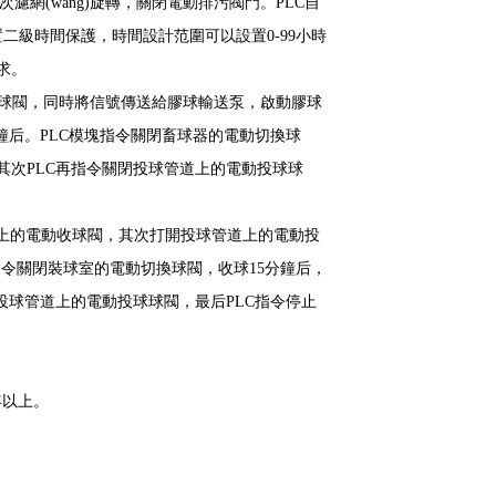
濾網(wǎng)旋轉，關閉電動排污閥門。PLC自
級時間保護，時間設計范圍可以設置0-99小時
求。
球閥，同時將信號傳送給膠球輸送泵，啟動膠球
鐘后。PLC模塊指令關閉畜球器的電動切換球
閥。其次PLC再指令關閉投球管道上的電動投球球
管道上的電動收球閥，其次打開投球管道上的電動投
指令關閉裝球室的電動切換球閥，收球15分鐘后，
閉投球管道上的電動投球球閥，最后PLC指令停止
年以上。