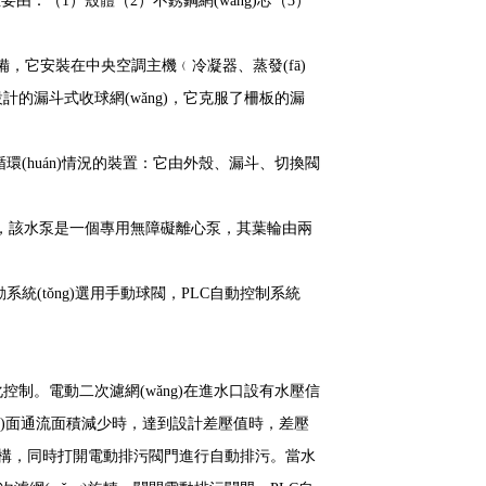
由：（1）殼體（2）不銹鋼網(wǎng)芯（3）
鍵設備，它安裝在中央空調主機﹙冷凝器、蒸發(fā)
的漏斗式收球網(wǎng)，它克服了柵板的漏
huán)情況的裝置：它由外殼、漏斗、切換閥
設備，該水泵是一個專用無障礙離心泵，其葉輪由兩
。
系統(tǒng)選用手動球閥，PLC自動控制系統
動化控制。電動二次濾網(wǎng)在進水口設有水壓信
wǎng)面通流面積減少時，達到設計差壓值時，差壓
動機構，同時打開電動排污閥門進行自動排污。當水