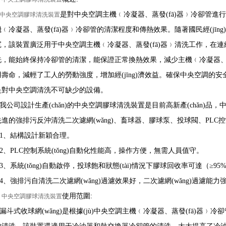
是對中央空調主機﹙冷凝器、蒸發(fā)器﹚冷卻管
中央空調膠球清洗裝置
﹙冷凝器、蒸發(fā)器﹚冷卻管的清潔程度和傳熱效果。隨著國民經(jīng
寬，該裝置廣泛用于中央空調主機﹙冷凝器、蒸發(fā)器﹚清洗工作，在連
洗，能始終保持冷卻管的清潔，能保證正常換熱效果，減少主機﹙冷凝器、蒸
壽命，減輕了工人的勞動強度，增加經(jīng)濟效益。確保中央空調的安全穩
是對中央空調清洗不可缺少的設備。
司設計生產(chǎn)的中央空調膠球清洗裝置是目前高新產(chǎn)品，
進的強排污反沖清洗二次濾網(wǎng)、畜球器、膠球泵、投球閥、PLC控制
、結構設計新穎合理。
、PLC控制系統(tǒng)自動化性能高，操作方便，無需人員值守。
系統(tǒng)自動啟停，投球飽和狀態(tài)情況下膠球回收率可達（≥95
強排污自清洗二次濾網(wǎng)過濾效果好，二次濾網(wǎng)過濾能力
、
使用范圍:
中央空調膠球清洗裝置
斗式收球網(wǎng)是根據(jù)中央空調主機﹙冷凝器、蒸發(fā)器